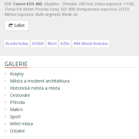
EXIF:
Canon EOS 40D
, Objektiv:
, Ohnisko: 200 mm, Doba expozice: 1/100,
Clona: f/4, Režim: Priorita clony, ISO: 800, Kompenzace expozice: 2/3 EV,
Měření expozice: Multi-segment, Blesk: ne
Sdílet
#Lední hokej
#2009
#ELH
#Zlín
#BK Mladá Boleslav
GALERIE
Krajiny
Města a moderní architektura
Historická města a místa
Cestování
Příroda
Makro
Sport
WWII místa
Ostatní