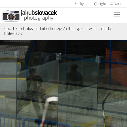
česky
Light
Dark
sport
/
extraliga ledního hokeje
/
elh: psg zlín vs bk mladá
boleslav
/