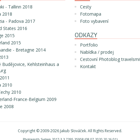
nki - Tallinn 2018
Cesty
 2018
Fotomapa
ia - Padova 2017
Foto vybavení
d States 2016
ODKAZY
ge 2015
rland 2015
Portfolio
ndie - Bretagne 2014
Nabídka / prodej
2013
Cestovní Photoblog travelsmi
 Budějovice, Kehlsteinhaus a
Kontakt
urg
a 2011
 2010
 Čechy 2010
erland-France-Belgium 2009
e 2008
Copyright © 2009-2026
Jakub Slováček
. All Rights Reserved.
Photosmith System 2017-3.3.7395.35958 (08.07.2020 20:16:01)