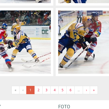
«
‹
1
2
3
4
5
6
...
›
»
Y
FOTO