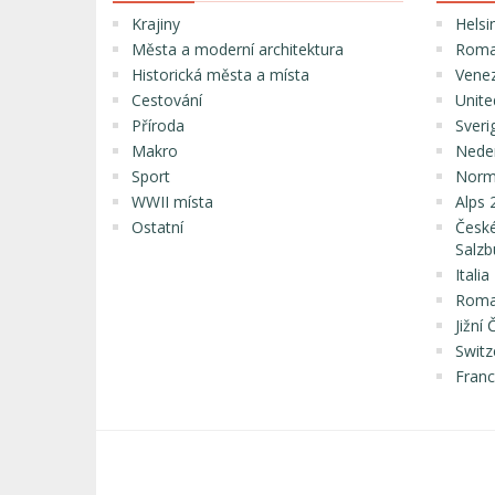
Krajiny
Helsi
Města a moderní architektura
Roma
Historická města a místa
Venez
Cestování
Unite
Příroda
Sveri
Makro
Nede
Sport
Norma
WWII místa
Alps 
Ostatní
České
Salzb
Itali
Roma
Jižní
Switz
Franc