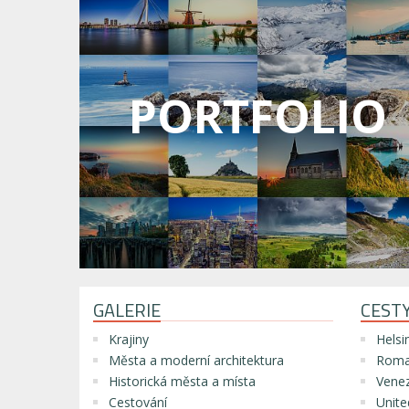
PORTFOLIO
GALERIE
CEST
Krajiny
Helsi
Města a moderní architektura
Roma
Historická města a místa
Venez
Cestování
Unite