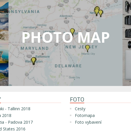
PHOTO MAP
Y
FOTO
nki - Tallinn 2018
Cesty
 2018
Fotomapa
ia - Padova 2017
Foto vybavení
d States 2016