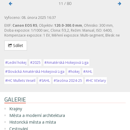
11 / 80
Vyfoceno: 08. února 2025 16:37
EXIF:
Canon EOS R5
, Objektiv:
120.0-300.0 mm
, Ohnisko: 300 mm,
Doba expozice: 1/1000 sec, Clona: f/3,2, Režim: Manual, ISO: 6400,
Kompenzace expozice: 1 EV, Měření expozice: Multi-segment, Blesk: ne
Sdílet
#Lední hokej
#2025
#Amatérská Hokejová Liga
#Slovácká Amatérská Hokejová Liga
#hokej
#AHL
#HC Mullets Veselí
#SAHL
#Sezóna 2024-25
#HC Včelary
GALERIE
Krajiny
Města a moderní architektura
Historická města a místa
Cestování