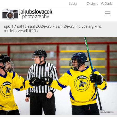
česky
Light
Dark
sport
/
sahl
/
sahl 2024-25
/
sahl 24-25: hc včelary - hc
mullets veselí #20
/