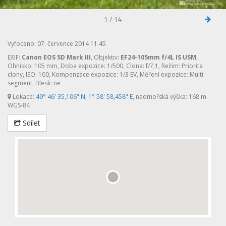
1 / 14
Vyfoceno: 07. července 2014 11:45
EXIF:
Canon EOS 5D Mark III
, Objektiv:
EF24-105mm f/4L IS USM
,
Ohnisko: 105 mm, Doba expozice: 1/500, Clona: f/7,1, Režim: Priorita
clony, ISO: 100, Kompenzace expozice: 1/3 EV, Měření expozice: Multi-
segment, Blesk: ne
Lokace:
49° 46' 35,106" N, 1° 58' 58,458" E
, nadmořská výška: 168 m
WGS-84
Sdílet