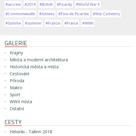
#aircrew
#2014
#British
#Picardy
#World War II
#Commonwealth
#Amiens
#Poix-de-Picardie
#War Cemetery
#Somme
#summer
#Francie
#France
#WWII
GALERIE
Krajiny
Města a moderní architektura
Historická města a místa
Cestování
Příroda
Makro
Sport
WWII místa
Ostatní
CESTY
Helsinki - Tallinn 2018