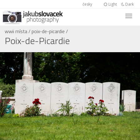
česky
Light
Dark
wwii místa
/
poix-de-picardie
/
Poix-de-Picardie