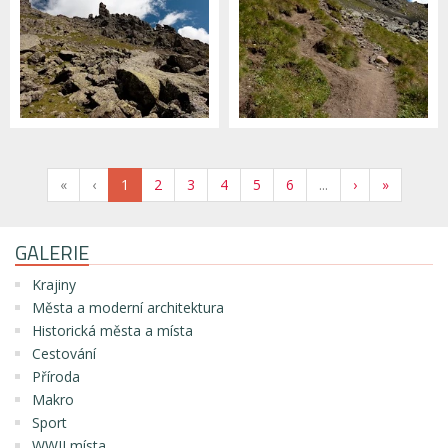
«
‹
1
2
3
4
5
6
...
›
»
GALERIE
Krajiny
Města a moderní architektura
Historická města a místa
Cestování
Příroda
Makro
Sport
WWII místa