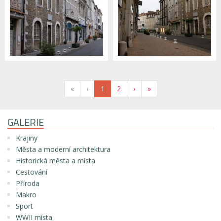
«
‹
1
2
›
»
GALERIE
Krajiny
Města a moderní architektura
Historická města a místa
Cestování
Příroda
Makro
Sport
WWII místa