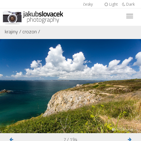
česky
Light
Dark
krajiny
/
crozon
/
7 / 194