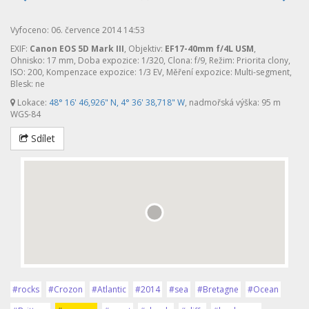
Vyfoceno: 06. července 2014 14:53
EXIF:
Canon EOS 5D Mark III
, Objektiv:
EF17-40mm f/4L USM
,
Ohnisko: 17 mm, Doba expozice: 1/320, Clona: f/9, Režim: Priorita clony,
ISO: 200, Kompenzace expozice: 1/3 EV, Měření expozice: Multi-segment,
Blesk: ne
Lokace:
48° 16' 46,926" N, 4° 36' 38,718" W
, nadmořská výška: 95 m
WGS-84
Sdílet
#rocks
#Crozon
#Atlantic
#2014
#sea
#Bretagne
#Ocean