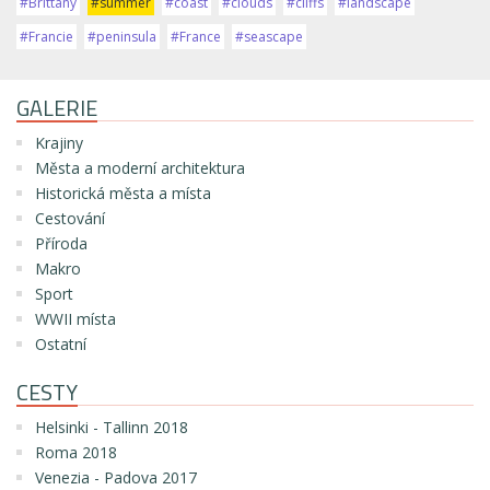
#Brittany
#summer
#coast
#clouds
#cliffs
#landscape
#Francie
#peninsula
#France
#seascape
GALERIE
Krajiny
Města a moderní architektura
Historická města a místa
Cestování
Příroda
Makro
Sport
WWII místa
Ostatní
CESTY
Helsinki - Tallinn 2018
Roma 2018
Venezia - Padova 2017