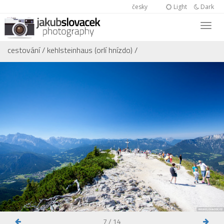
česky
Light
Dark
cestování
/
kehlsteinhaus (orlí hnízdo)
/
7 / 14