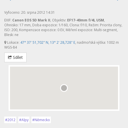
Vyfoceno: 20. srpna 2012 14:31
EXIF:
Canon EOS 5D Mark II
, Objektiv:
EF17-40mm f/4L USM
,
Ohnisko: 17 mm, Doba expozice: 1/160, Clona: f/10, Režim: Priorita clony,
ISO: 200, Kompenzace expozice: 0 EV, Měření expozice: Multi-segment,
Blesk: ne
Lokace:
47° 37' 51,702" N, 13° 2' 28,728" E
, nadmořská výška: 1002 m
WGS-84
Sdílet
#2012
#Alpy
#Německo