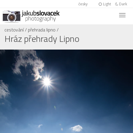
česky
Light
Dark
cestování
/
přehrada lipno
/
Hráz přehrady Lipno