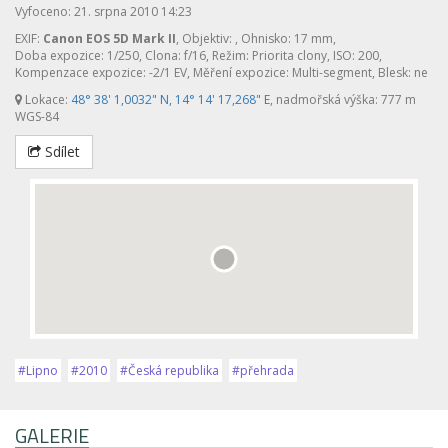
Vyfoceno: 21. srpna 2010 14:23
EXIF:
Canon EOS 5D Mark II
, Objektiv:
, Ohnisko: 17 mm,
Doba expozice: 1/250, Clona: f/16, Režim: Priorita clony, ISO: 200,
Kompenzace expozice: -2/1 EV, Měření expozice: Multi-segment, Blesk: ne
Lokace:
48° 38' 1,0032" N, 14° 14' 17,268" E
, nadmořská výška: 777 m
WGS-84
Sdílet
#Lipno
#2010
#Česká republika
#přehrada
GALERIE