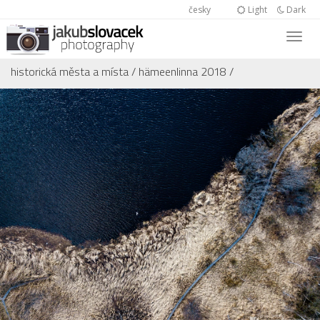
česky
Light
Dark
historická města a místa
/
hämeenlinna 2018
/