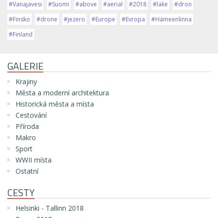
#Vanajavesi
#Suomi
#above
#aerial
#2018
#lake
#dron
#Finsko
#drone
#jezero
#Europe
#Evropa
#Hämeenlinna
#Finland
GALERIE
Krajiny
Města a moderní architektura
Historická města a místa
Cestování
Příroda
Makro
Sport
WWII místa
Ostatní
CESTY
Helsinki - Tallinn 2018