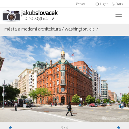
česky
Light
Dark
města a moderní architektura
/
washington, d.c.
/
3 / 4