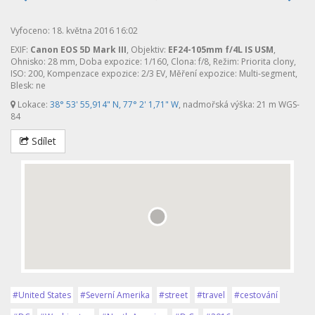
Vyfoceno: 18. května 2016 16:02
EXIF:
Canon EOS 5D Mark III
, Objektiv:
EF24-105mm f/4L IS USM
,
Ohnisko: 28 mm, Doba expozice: 1/160, Clona: f/8, Režim: Priorita clony,
ISO: 200, Kompenzace expozice: 2/3 EV, Měření expozice: Multi-segment,
Blesk: ne
Lokace:
38° 53' 55,914" N, 77° 2' 1,71" W
, nadmořská výška: 21 m WGS-
84
Sdílet
#United States
#Severní Amerika
#street
#travel
#cestování