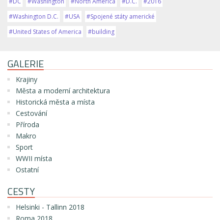
#DC
#Washington
#North America
#D.C.
#2016
#Washington D.C.
#USA
#Spojené státy americké
#United States of America
#building
GALERIE
Krajiny
Města a moderní architektura
Historická města a místa
Cestování
Příroda
Makro
Sport
WWII místa
Ostatní
CESTY
Helsinki - Tallinn 2018
Roma 2018