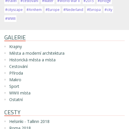
#travel
#cestování
#water
#World War II
#2015
#bridge
#cityscape
#Arnhem
#Europe
#Nederland
#Evropa
#city
#WWII
GALERIE
Krajiny
Města a moderní architektura
Historická města a místa
Cestování
Příroda
Makro
Sport
WWII místa
Ostatní
CESTY
Helsinki - Tallinn 2018
Roma 2018