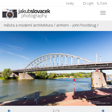
česky
Light
Dark
města a moderní architektura
/
arnhem - john frostbrug
/
2 / 5