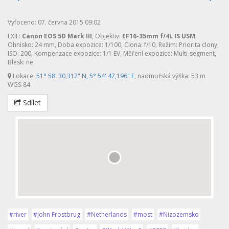
Vyfoceno: 07. června 2015 09:02
EXIF:
Canon EOS 5D Mark III
, Objektiv:
EF16-35mm f/4L IS USM
,
Ohnisko: 24 mm, Doba expozice: 1/100, Clona: f/10, Režim: Priorita clony,
ISO: 200, Kompenzace expozice: 1/1 EV, Měření expozice: Multi-segment,
Blesk: ne
Lokace:
51° 58' 30,312" N, 5° 54' 47,196" E
, nadmořská výška: 53 m
WGS-84
Sdílet
#river
#John Frostbrug
#Netherlands
#most
#Nizozemsko