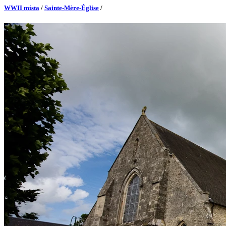
WWII místa
/
Sainte-Mère-Église
/