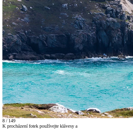
8 / 149
K procházení fotek používejte klávesy
a