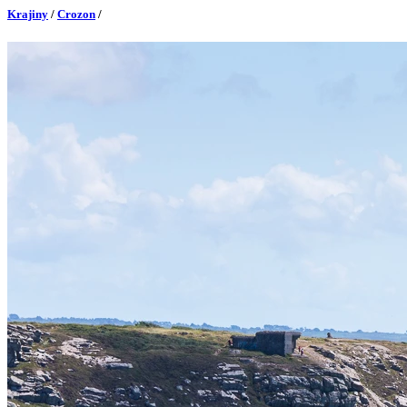
Krajiny
/
Crozon
/