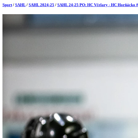
Sport
/
SAHL
/
SAHL 2024-25
/
SAHL 24-25 PO: HC Včelary - HC Horňácko 