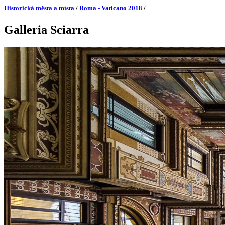
Historická města a místa
/
Roma - Vaticano 2018
/
Galleria Sciarra