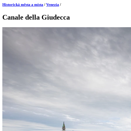
Historická města a místa
/
Venezia
/
Canale della Giudecca