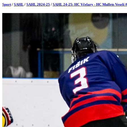
Sport
/
SAHL
/
SAHL 2024-25
/
SAHL 24-25: HC Včelary - HC Mullets Veselí 