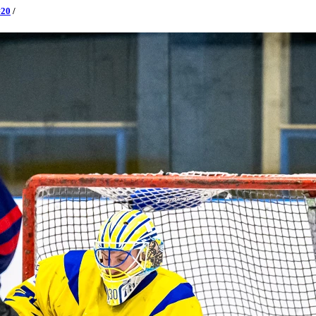
#20
/